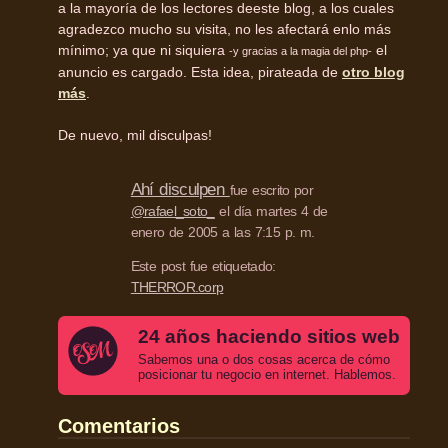
a la mayoría de los lectores deeste blog, a los cuales
agradezco mucho su visita, no les afectará enlo más
mínimo; ya que ni siquiera
el
-y gracias a la magia del php-
anuncio es cargado. Esta idea, pirateada de
otro blog
más
.
De nuevo, mil disculpas!
Ahí disculpen
fue escrito por
@rafael_soto_
el día martes 4 de
enero de 2005 a las 7:15 p. m.
Este post fue etiquetado:
THERROR.corp
24 años haciendo sitios web
Sabemos una o dos cosas acerca de cómo
posicionar tu negocio en internet. Hablemos.
Comentarios