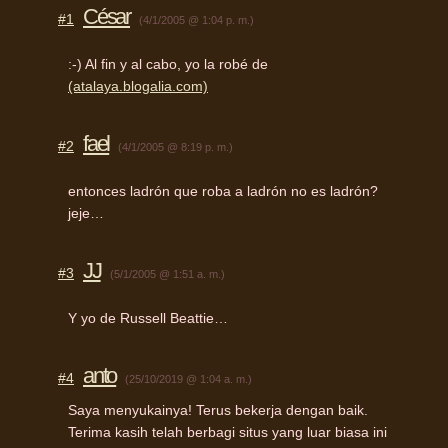
César
#1
(4/1/2005 @ 1:04 p. m.)
:-) Al fin y al cabo, yo la robé de
(atalaya.blogalia.com)
fael
#2
(4/1/2005 @ 8:19 p. m.)
entonces ladrón que roba a ladrón no es ladrón?
jeje…
JJ
#3
(5/1/2005 @ 1:51 a. m.)
Y yo de Russell Beattie…
anto
#4
(25/10/2019 @ 1:04 a. m.)
Saya menyukainya! Terus bekerja dengan baik.
Terima kasih telah berbagi situs yang luar biasa ini