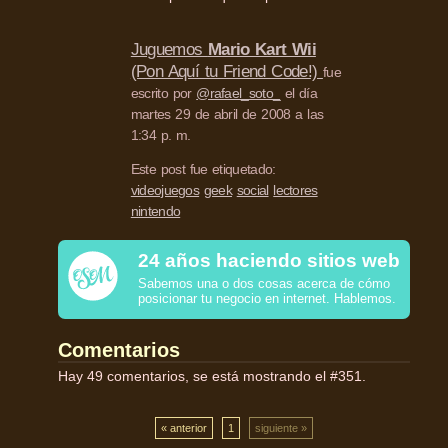
Juguemos
Mario Kart Wii
(Pon Aquí tu Friend Code!)
fue
escrito por
@rafael_soto_
el día
martes 29 de abril de 2008 a las
1:34 p. m.
Este post fue etiquetado:
videojuegos
geek
social
lectores
nintendo
24 años haciendo sitios web
Sabemos una o dos cosas acerca de cómo
posicionar tu negocio en internet. Hablemos.
Comentarios
Hay 49 comentarios, se está mostrando el #351.
« anterior
1
siguiente »