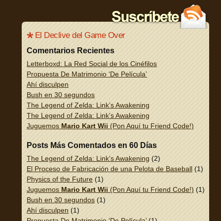
El Declive del Game Over
Comentarios Recientes
Letterboxd: La Red Social de los Cinéfilos
Propuesta De Matrimonio ‘De Película’
Ahí disculpen
Bush en 30 segundos
The Legend of Zelda: Link’s Awakening
The Legend of Zelda: Link’s Awakening
Juguemos
Mario Kart Wii
(Pon Aquí tu Friend Code!)
Posts Más Comentados en 60 Días
The Legend of Zelda: Link’s Awakening
(2)
El Proceso de Fabricación de una Pelota de Baseball
(1)
Physics of the Future
(1)
Juguemos
Mario Kart Wii
(Pon Aquí tu Friend Code!)
(1)
Bush en 30 segundos
(1)
Ahí disculpen
(1)
Propuesta De Matrimonio ‘De Película’
(1)