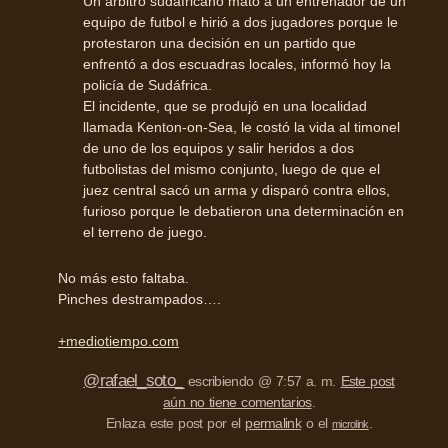
Un árbitro sudafricano mató a un entrenador de un
equipo de futbol e hirió a dos jugadores porque le
protestaron una decisión en un partido que
enfrentó a dos escuadras locales, informó hoy la
policía de Sudáfrica.
El incidente, que se produjó en una localidad
llamada Kenton-on-Sea, le costó la vida al timonel
de uno de los equipos y salir heridos a dos
futbolistas del mismo conjunto, luego de que el
juez central sacó un arma y disparó contra ellos,
furioso porque le debatieron una determinación en
el terreno de juego.
No más esto faltaba.
Pinches destrampados….
+mediotiempo.com
@rafael_soto_
escribiendo @ 7:57 a. m.
Este post
aún no tiene comentarios
.
Enlaza este post por el
permalink
o el
.
microlink