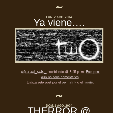
LUN. 2 AGO. 2004
Ya viene….
@rafael_soto_
escribiendo @ 3:45 p. m.
Este post
aún no tiene comentarios
.
Enlaza este post por el
permalink
o el
.
microlink
DOM. 1 AGO. 2004
THERROR
@