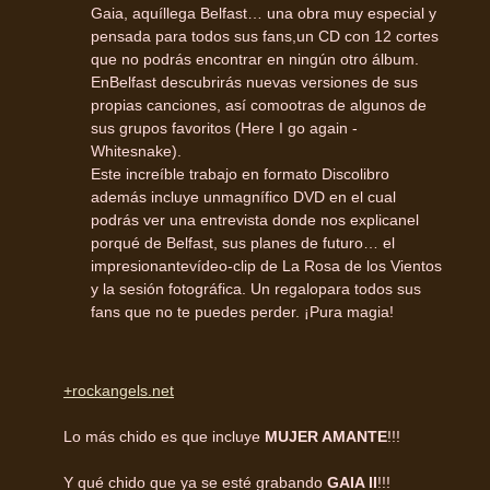
Gaia, aquíllega Belfast… una obra muy especial y
pensada para todos sus fans,un CD con 12 cortes
que no podrás encontrar en ningún otro álbum.
EnBelfast descubrirás nuevas versiones de sus
propias canciones, así comootras de algunos de
sus grupos favoritos (Here I go again -
Whitesnake).
Este increíble trabajo en formato Discolibro
además incluye unmagnífico DVD en el cual
podrás ver una entrevista donde nos explicanel
porqué de Belfast, sus planes de futuro… el
impresionantevídeo-clip de La Rosa de los Vientos
y la sesión fotográfica. Un regalopara todos sus
fans que no te puedes perder. ¡Pura magia!
+rockangels.net
Lo más chido es que incluye
MUJER AMANTE
!!!
Y qué chido que ya se esté grabando
GAIA II
!!!