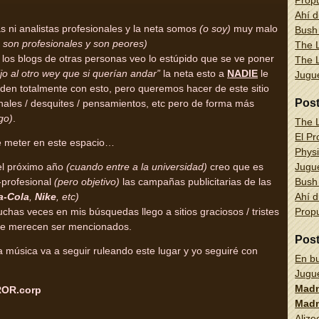
Propu
Ahí d
 ni analistas profesionales y la neta somos
(o soy)
muy malo
Bush
son profesionales y son peores)
The L
 los blogs de otras personas veo lo estúpido que se ve poner
The L
ijo al otro wey que si querían andar”
la neta esto a
NADIE
le
Jug
ciden totalmente con esto, pero queremos hacer de este sitio
Pos
nales / desquites / pensamientos, etc pero de forma más
go)
.
The L
El Pr
de meter en este espacio…
Physi
Jug
el próximo año
(cuando entre a la universidad)
creo que es
Bush
profesional
(pero objetivo)
las campañas publicitarias de las
Ahí d
a-Cola
,
Nike
, etc)
Propu
has veces en mis búsquedas llego a sitios graciosos / tristes
 que merecen ser mencionados.
Pos
 música va a seguir ruleando este lugar y yo seguiré con
En bu
Jug
Madn
OR.corp
Madn
Alize