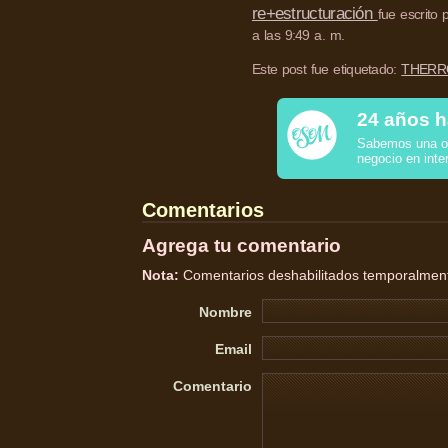
re+estructuración
fue escrito
a las 9:49 a. m.
Este post fue etiquetado:
THERRO
24 años h
Sabemos una o 
negocio en inte
Comentarios
Agrega tu comentario
Nota:
Comentarios deshabilitados temporalmente
Nombre
Email
Comentario