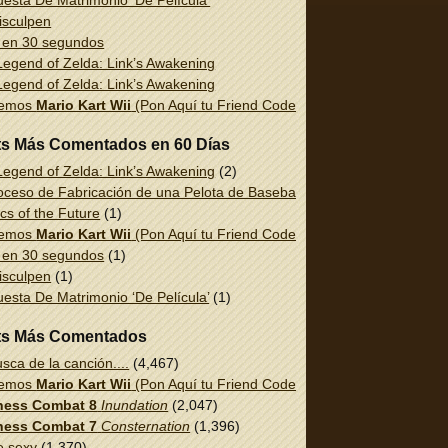
esta De Matrimonio ‘De Película’
isculpen
 en 30 segundos
egend of Zelda: Link’s Awakening
egend of Zelda: Link’s Awakening
uemos
Mario Kart Wii
(Pon Aquí tu Friend Code!)
ts Más Comentados en 60 Días
egend of Zelda: Link’s Awakening
(2)
oceso de Fabricación de una Pelota de Baseball
(1)
cs of the Future
(1)
uemos
Mario Kart Wii
(Pon Aquí tu Friend Code!)
(1)
 en 30 segundos
(1)
isculpen
(1)
esta De Matrimonio ‘De Película’
(1)
ts Más Comentados
sca de la canción....
(4,467)
uemos
Mario Kart Wii
(Pon Aquí tu Friend Code!)
(2,337)
ess Combat 8
Inundation
(2,047)
ess Combat 7
Consternation
(1,396)
e sexy
(1,370)