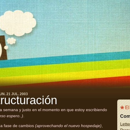
UN. 21 JUL. 2003
ructuración
El
la semana y justo en el momento en que estoy escribiendo
eso espero..)
.
Com
Lette
na fase de cambios
(aprovechando el nuevo hospedaje)
,