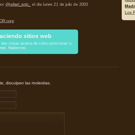
 por
@rafael_soto_
el día lunes 21 de julio de 2003
Madn
Los P
R.corp
aciendo sitios web
dos cosas acerca de cómo posicionar tu
rnet. Hablemos.
, disculpen las molestias.