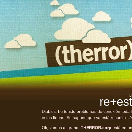
L
re+est
Diablos, he tenido problemas de conexión toda 
estas líneas. Se supone que ya está resuelto..
(
Ok, vamos al grano,
THERROR.corp
está en u