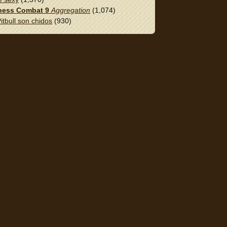
ess Combat 9
Aggregation
(1,074)
itbull son chidos
(930)