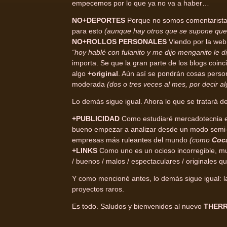
empecemos por lo que ya no va a haber…
NO+DEPORTES
Porque no somos comentaristas
para esto
(aunque hay otros que se supone que 
NO+ROLLOS PERSONALES
Viendo por la web
“hoy hablé con fulanito y me dijo menganito le d
importa. Se que la gran parte de los blogs coin
algo
+original
. Aún así se pondrán cosas perso
moderada
(dos o tres veces al mes, por decir al
Lo demás sigue igual. Ahora lo que se tratará 
+PUBLICIDAD
Como estudiaré mercadotecnia 
bueno empezar a analizar desde un modo semi-
empresas más ruleantes del mundo
(como
Coc
+LINKS
Como uno es un ocioso incorregible, muc
/ buenos / malos / espectaculares / originales
Y como mencioné antes, lo demás sigue igual: la
proyectos raros.
Es todo. Saludos y bienvenidos al nuevo
THERR