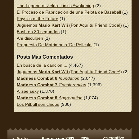
The Legend of Zelda: Link’s Awakening
(2)
El Proceso de Fabricación de una Pelota de Baseball
(1)
Physics of the Future
(1)
Juguemos
Mario Kart Wii
(Pon Aquí tu Friend Code!)
(1)
Bush en 30 segundos
(1)
Ahí disculpen
(1)
Propuesta De Matrimonio ‘De Película’
(1)
Posts Más Comentados
En busca de la canción....
(4,467)
Juguemos
Mario Kart Wii
(Pon Aquí tu Friend Code!)
(2,337)
Madness Combat 8
Inundation
(2,047)
Madness Combat 7
Consternation
(1,396)
Alizee sexy
(1,370)
Madness Combat 9
Aggregation
(1,074)
Los Pitbull son chidos
(930)
▲ Arriba
therror.com 2002 → 2026