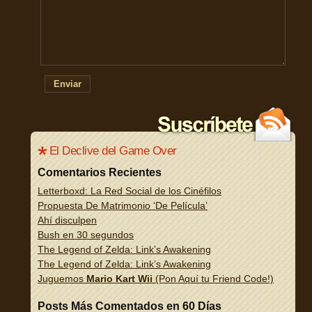
Enviar
El Declive del Game Over
Comentarios Recientes
Letterboxd: La Red Social de los Cinéfilos
Propuesta De Matrimonio ‘De Película’
Ahí disculpen
Bush en 30 segundos
The Legend of Zelda: Link’s Awakening
The Legend of Zelda: Link’s Awakening
Juguemos
Mario Kart Wii
(Pon Aquí tu Friend Code!)
Posts Más Comentados en 60 Días